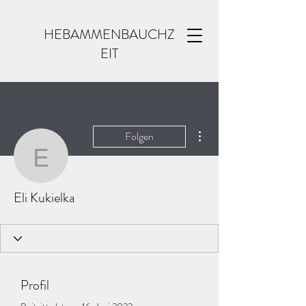
HEBAMMENBAUCHZ
EIT
Weitere Optionen
Folgen
Eli Kukielka
Eli Kukielka
Profil